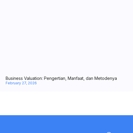
Call to Action dalam Marketing: Arti, Jenis-Jenis, hingga Tips Biki
March 20, 2026
Working Capital Management: Arti, Fungsi, & Cara Menghitung
February 28, 2026
Business Valuation: Pengertian, Manfaat, dan Metodenya
February 27, 2026