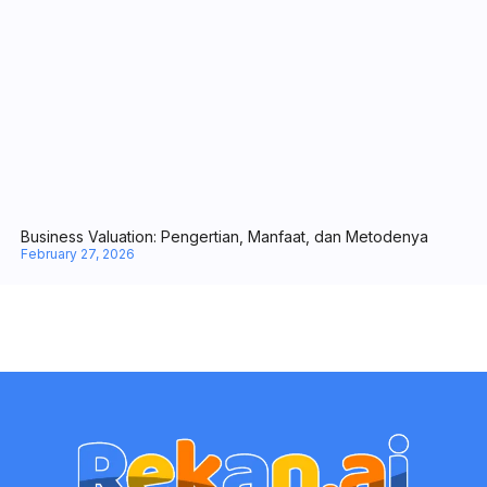
PT. Halo Auto Indonesia
Jalan Soekarno Hatta Km 4,5 No. 156, Desa/Kelurahan Batu
Ampar, Kec. Balikpapan Utara, Kota Balikpapan, Provinsi
Kalimantan Timur,
Produk
Perusahaan
Cloud Software
Tentang Kami
Software Pendukung
Karir
Professional Services
Blog
Pricing
Kontak