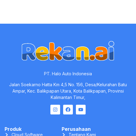
Produk
Perusahaan
Cloud Software
Tentang Kami
Software Pendukung
Karir
Professional Services
Blog
Pricing
Kontak
Legal
Privacy Policy
Terms of Service
Security
Compliance
Rekan.ai © All Rights Reserved. 2025