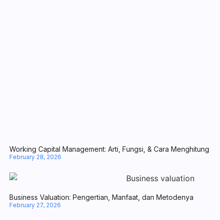
Business Valuation: Pengertian, Manfaat, dan Metodenya
February 27, 2026
PT. Halo Auto Indonesia
Jalan Soekarno Hatta Km 4,5 No. 156, Desa/Kelurahan Batu
Ampar, Kec. Balikpapan Utara, Kota Balikpapan, Provinsi
Kalimantan Timur,