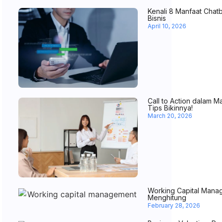
Kenali 8 Manfaat Chat
Bisnis
April 10, 2026
Call to Action dalam Ma
Tips Bikinnya!
March 20, 2026
Working Capital Manage
Menghitung
February 28, 2026