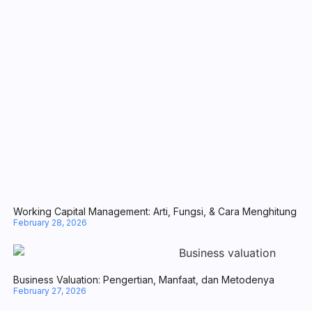
Business Valuation: Pengertian, Manfaat, dan Metodenya
February 27, 2026
PT. Halo Auto Indonesia
Jalan Soekarno Hatta Km 4,5 No. 156, Desa/Kelurahan Batu
Ampar, Kec. Balikpapan Utara, Kota Balikpapan, Provinsi
Kalimantan Timur,