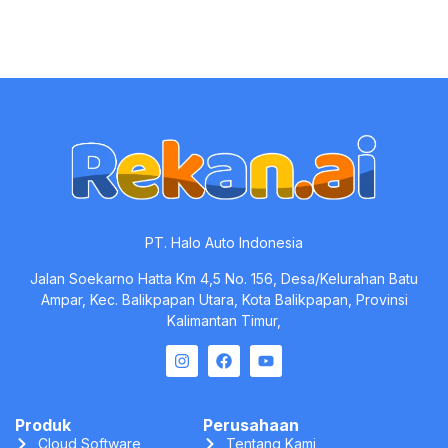
Produk
Perusahaan
Cloud Software
Tentang Kami
Software Pendukung
Karir
Professional Services
Blog
Pricing
Kontak
Legal
Privacy Policy
Terms of Service
Security
Compliance
Rekan.ai © All Rights Reserved. 2025