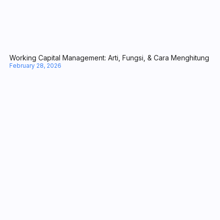
Call to Action dalam Marketing: Arti, Jenis-Jenis, hingga Tips Biki
March 20, 2026
Working Capital Management: Arti, Fungsi, & Cara Menghitung
February 28, 2026
Business Valuation: Pengertian, Manfaat, dan Metodenya
February 27, 2026