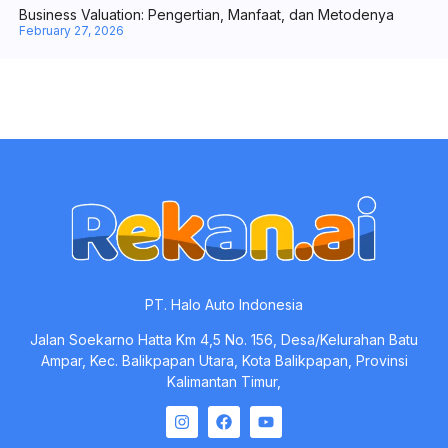
PT. Halo Auto Indonesia
Jalan Soekarno Hatta Km 4,5 No. 156, Desa/Kelurahan Batu
Ampar, Kec. Balikpapan Utara, Kota Balikpapan, Provinsi
Kalimantan Timur,