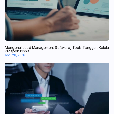
Mengenal Lead Management Software, Tools Tangguh Kelola Pr
April 20, 2026