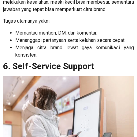
melakukan kesalahan, meski kecil bisa membesar, sementara
jawaban yang tepat bisa memperkuat citra brand.
Tugas utamanya yakni:
Memantau mention, DM, dan komentar.
Menanggapi pertanyaan serta keluhan secara cepat.
Menjaga citra brand lewat gaya komunikasi yang
konsisten.
6. Self-Service Support