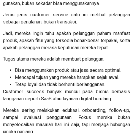
gunakan, bukan sekadar bisa menggunakannya.
Jenis jenis customer
service satu ini melihat pelanggan
sebagai perjalanan, bukan transaksi.
Jadi, mereka ingin tahu apakah pelanggan paham manfaat
produk, apakah fitur yang tersedia benar-benar terpakai, serta
apakah pelanggan merasa keputusan mereka tepat.
Tugas utama mereka adalah membuat pelanggan:
Bisa menggunakan produk atau jasa secara optimal.
Mencapai tujuan yang mereka harapkan sejak awal.
Tetap loyal dan tidak berhenti berlangganan.
Customer success banyak muncul pada bisnis berbasis
langganan seperti SaaS atau layanan digital berulang.
Mereka sering melakukan edukasi, onboarding, follow-up,
sampai evaluasi penggunaan. Fokus mereka bukan
menyelesaikan masalah hari ini saja, tapi menjaga hubungan
jangka panjang.