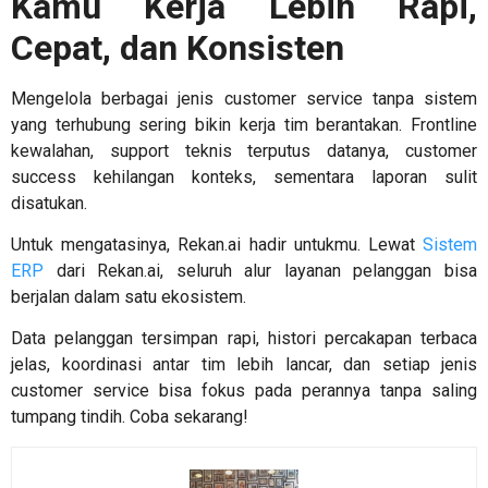
Kamu Kerja Lebih Rapi,
Cepat, dan Konsisten
Mengelola berbagai jenis customer service tanpa sistem
yang terhubung sering bikin kerja tim berantakan. Frontline
kewalahan, support teknis terputus datanya, customer
success kehilangan konteks, sementara laporan sulit
disatukan.
Untuk mengatasinya, Rekan.ai hadir untukmu. Lewat
Sistem
ERP
dari Rekan.ai, seluruh alur layanan pelanggan bisa
berjalan dalam satu ekosistem.
Data pelanggan tersimpan rapi, histori percakapan terbaca
jelas, koordinasi antar tim lebih lancar, dan setiap jenis
customer service bisa fokus pada perannya tanpa saling
tumpang tindih. Coba sekarang!