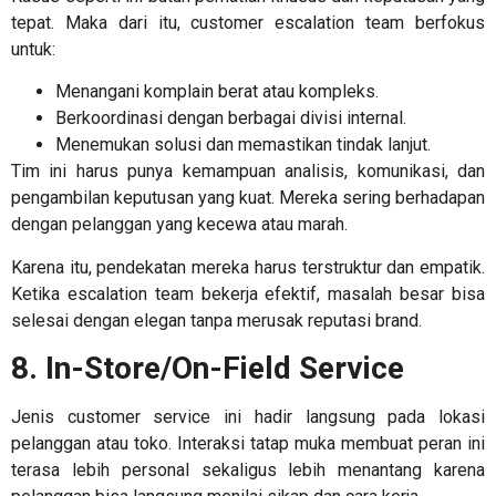
tepat. Maka dari itu, customer escalation team berfokus
untuk:
Menangani komplain berat atau kompleks.
Berkoordinasi dengan berbagai divisi internal.
Menemukan solusi dan memastikan tindak lanjut.
Tim ini harus punya kemampuan analisis, komunikasi, dan
pengambilan keputusan yang kuat. Mereka sering berhadapan
dengan pelanggan yang kecewa atau marah.
Karena itu, pendekatan mereka harus terstruktur dan empatik.
Ketika escalation team bekerja efektif, masalah besar bisa
selesai dengan elegan tanpa merusak reputasi brand.
8. In-Store/On-Field Service
Jenis customer service ini hadir langsung pada lokasi
pelanggan atau toko. Interaksi tatap muka membuat peran ini
terasa lebih personal sekaligus lebih menantang karena