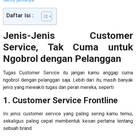
Daftar Isi :
Jenis-Jenis Customer
Service, Tak Cuma untuk
Ngobrol dengan Pelanggan
Tugas Customer Service
itu jangan kamu anggap cuma
ngobrol dengan pelanggan saja. Lebih dari itu, masih banyak
jenis yang mewakili tugas dan peran mereka, seperti:
1. Customer Service Frontline
Ini jenis customer service yang paling sering kamu temui,
sekaligus paling cepat membentuk kesan pertama tentang
sebuah brand.