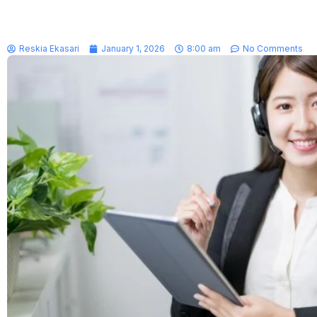
Reskia Ekasari
January 1, 2026
8:00 am
No Comments