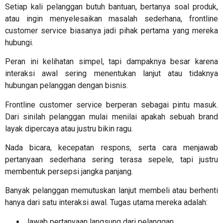
Setiap kali pelanggan butuh bantuan, bertanya soal produk,
atau ingin menyelesaikan masalah sederhana, frontline
customer service biasanya jadi pihak pertama yang mereka
hubungi.
Peran ini kelihatan simpel, tapi dampaknya besar karena
interaksi awal sering menentukan lanjut atau tidaknya
hubungan pelanggan dengan bisnis.
Frontline customer service berperan sebagai pintu masuk.
Dari sinilah pelanggan mulai menilai apakah sebuah brand
layak dipercaya atau justru bikin ragu.
Nada bicara, kecepatan respons, serta cara menjawab
pertanyaan sederhana sering terasa sepele, tapi justru
membentuk persepsi jangka panjang.
Banyak pelanggan memutuskan lanjut membeli atau berhenti
hanya dari satu interaksi awal. Tugas utama mereka adalah:
Jawab pertanyaan langsung dari pelanggan.