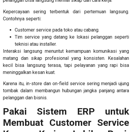
pelanggan bisa langsung menilai sikap dan cara kerja.
Kepercayaan sering terbentuk dari pertemuan langsung.
Contohnya seperti:
Customer service pada toko atau cabang.
Tim service yang datang ke lokasi pelanggan seperti
teknisi atau installer.
Interaksi langsung menuntut kemampuan komunikasi yang
matang dan sikap profesional yang konsisten. Kesalahan
kecil bisa langsung terasa, tapi pelayanan yang rapi bisa
meninggalkan kesan kuat.
Karena itu, in-store dan on-field service sering menjadi ujung
tombak dalam membangun hubungan jangka panjang antara
pelanggan dan bisnis.
Pakai Sistem ERP untuk
Membuat Customer Service