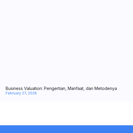
Call to Action dalam Marketing: Arti, Jenis-Jenis, hingga Tips Biki
March 20, 2026
Working Capital Management: Arti, Fungsi, & Cara Menghitung
February 28, 2026
Business Valuation: Pengertian, Manfaat, dan Metodenya
February 27, 2026