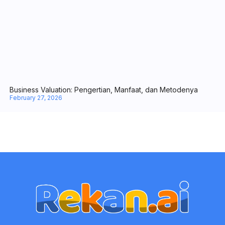
PT. Halo Auto Indonesia
Jalan Soekarno Hatta Km 4,5 No. 156, Desa/Kelurahan Batu
Ampar, Kec. Balikpapan Utara, Kota Balikpapan, Provinsi
Kalimantan Timur,
Produk
Perusahaan
Cloud Software
Tentang Kami
Software Pendukung
Karir
Professional Services
Blog
Pricing
Kontak
Legal