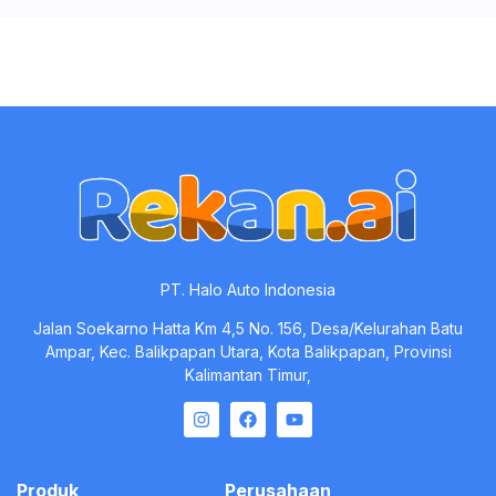
PT. Halo Auto Indonesia
Jalan Soekarno Hatta Km 4,5 No. 156, Desa/Kelurahan Batu
Ampar, Kec. Balikpapan Utara, Kota Balikpapan, Provinsi
Kalimantan Timur,
Produk
Perusahaan
Cloud Software
Tentang Kami