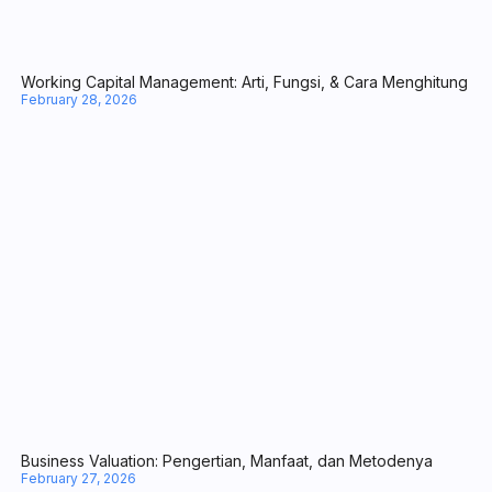
Call to Action dalam Marketing: Arti, Jenis-Jenis, hingga Tips Biki
March 20, 2026
Working Capital Management: Arti, Fungsi, & Cara Menghitung
February 28, 2026
Business Valuation: Pengertian, Manfaat, dan Metodenya
February 27, 2026