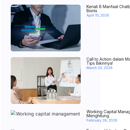
Kenali 8 Manfaat Chat
Bisnis
April 10, 2026
Call to Action dalam Ma
Tips Bikinnya!
March 20, 2026
Working Capital Manage
Menghitung
February 28, 2026