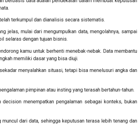
an berbasis data adalah pendekatan dalam membuat keputusan
mata.
telah terkumpul dan dianalisis secara sistematis.
yang jelas, mulai dari mengumpulkan data, mengolahnya, sampai
l selaras dengan tujuan bisnis.
endorong kamu untuk berhenti menebak-nebak. Data membantu
gkah memiliki dasar yang bisa diuji.
sekadar menyalahkan situasi, tetapi bisa menelusuri angka dan
ngalaman pimpinan atau insting yang terasah bertahun-tahun.
n decision
menempatkan pengalaman sebagai konteks, bukan
ng muncul dari data, sehingga keputusan terasa lebih tenang dan