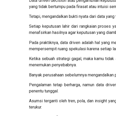
Data driven decision
atau pengambilan keputus
yang tidak bertumpu pada firasat atau intuisi se
Tetapi, mengandalkan bukti nyata dari data yang 
Setiap keputusan lahir dari rangkaian proses 
menafsirkan hasilnya agar keputusan yang diambi
Pada praktiknya,
data driven adalah
hal yang m
mempersempit ruang spekulasi karena setiap lan
Ketika sebuah strategi gagal, maka kamu tidak 
menemukan penyebabnya.
Banyak perusahaan sebelumnya mengandalkan pe
Pengalaman tetap berharga, namun
data drive
penentu tunggal.
Asumsi terganti oleh tren, pola, dan insight ya
terukur.