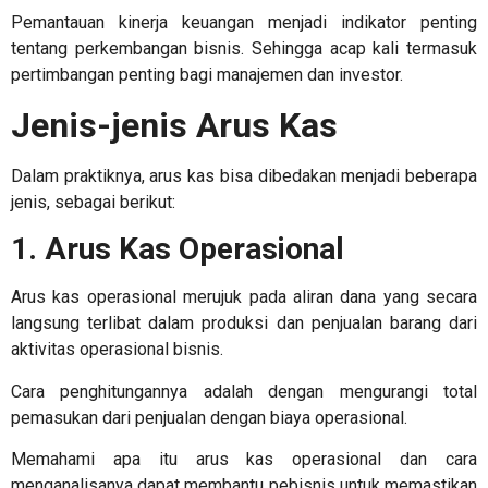
Pemantauan kinerja keuangan menjadi indikator penting
tentang perkembangan bisnis. Sehingga acap kali termasuk
pertimbangan penting bagi manajemen dan investor.
Jenis-jenis Arus Kas
Dalam praktiknya, arus kas bisa dibedakan menjadi beberapa
jenis, sebagai berikut:
1. Arus Kas Operasional
Arus kas operasional merujuk pada aliran dana yang secara
langsung terlibat dalam produksi dan penjualan barang dari
aktivitas operasional bisnis.
Cara penghitungannya adalah dengan mengurangi total
pemasukan dari penjualan dengan biaya operasional.
Memahami
apa itu arus kas operasional
dan cara
menganalisanya dapat membantu pebisnis untuk memastikan