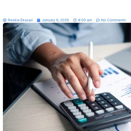
Reskia Ekasari
January 6, 2026
8:00 am
No Comments