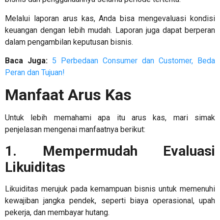
Melalui laporan arus kas, Anda bisa mengevaluasi kondisi
keuangan dengan lebih mudah. Laporan juga dapat berperan
dalam pengambilan keputusan bisnis.
Baca Juga:
5 Perbedaan Consumer dan Customer, Beda
Peran dan Tujuan!
Manfaat Arus Kas
Untuk lebih memahami
apa itu arus kas
, mari simak
penjelasan mengenai manfaatnya berikut:
1. Mempermudah Evaluasi
Likuiditas
Likuiditas merujuk pada kemampuan bisnis untuk memenuhi
kewajiban jangka pendek, seperti biaya operasional, upah
pekerja, dan membayar hutang.