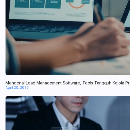
Mengenal Lead Management Software, Tools Tangguh Kelola Pr
April 20, 2026