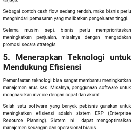
Sebagai
contoh cash flow
sedang rendah, maka bisnis perlu
menghindari pemasaran yang melibatkan pengeluaran tinggi.
Selama musim sepi, bisnis perlu memprioritaskan
meningkatkan penjualan, misalnya dengan mengadakan
promosi secara strategis.
5. Menerapkan Teknologi untuk
Mendukung Efisiensi
Pemanfaatan teknologi bisa sangat membantu meningkatkan
manajemen arus kas. Misalnya, penggunaan software untuk
menghasilkan invoice dengan cepat dan akurat.
Salah satu software yang banyak pebisnis gunakan untuk
meningkatkan efisiensi adalah sistem ERP (Enterprise
Resource Planning). Sistem ini dapat mengoptimalkan
manajemen keuangan dan operasional bisnis.