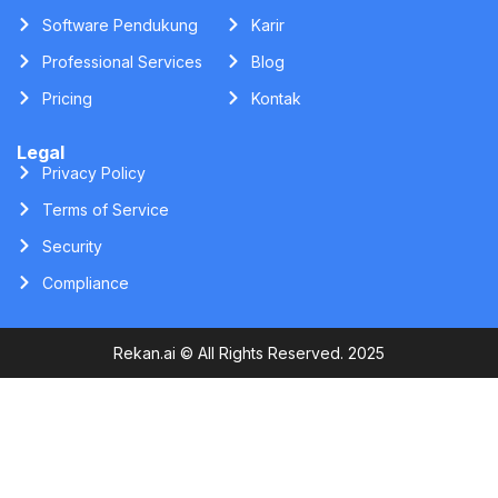
PT. Halo Auto Indonesia
Jalan Soekarno Hatta Km 4,5 No. 156, Desa/Kelurahan Batu
Ampar, Kec. Balikpapan Utara, Kota Balikpapan, Provinsi
Kalimantan Timur,
Produk
Perusahaan
Cloud Software
Tentang Kami
Software Pendukung
Karir
Professional Services
Blog
Pricing
Kontak