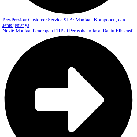
Prev
Previous
Customer Service SLA: Manfaat, Komponen, dan
Jenis-jenisnya
Next
6 Manfaat Penerapan ERP di Perusahaan Jasa, Bantu Efisiensi!