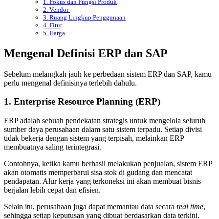
1. Fokus dan Fungsi Produk
2. Vendor
3. Ruang Lingkup Penggunaan
4. Fitur
5. Harga
Mengenal Definisi ERP dan SAP
Sebelum melangkah jauh ke
perbedaan sistem ERP dan SAP
, kamu
perlu mengenal definisinya terlebih dahulu.
1. Enterprise Resource Planning (ERP)
ERP adalah
sebuah pendekatan strategis untuk mengelola seluruh
sumber daya perusahaan dalam satu sistem terpadu. Setiap divisi
tidak bekerja dengan sistem yang terpisah, melainkan ERP
membuatnya saling terintegrasi.
Contohnya, ketika kamu berhasil melakukan penjualan, sistem ERP
akan otomatis memperbarui sisa stok di gudang dan mencatat
pendapatan. Alur kerja yang terkoneksi ini akan membuat bisnis
berjalan lebih cepat dan efisien.
Selain itu, perusahaan juga dapat memantau data secara
real time
,
sehingga setiap keputusan yang dibuat berdasarkan data terkini.