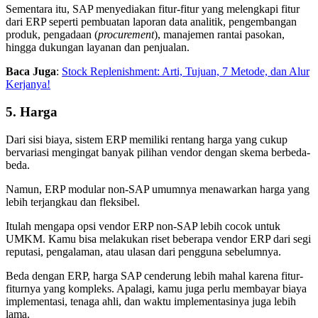
Sementara itu, SAP menyediakan fitur-fitur yang melengkapi fitur
dari ERP seperti pembuatan laporan data analitik, pengembangan
produk, pengadaan (
procurement
), manajemen rantai pasokan,
hingga dukungan layanan dan penjualan.
Baca Juga
:
Stock Replenishment: Arti, Tujuan, 7 Metode, dan Alur
Kerjanya!
5. Harga
Dari sisi biaya, sistem ERP memiliki rentang harga yang cukup
bervariasi mengingat banyak pilihan vendor dengan skema berbeda-
beda.
Namun, ERP modular non-SAP umumnya menawarkan harga yang
lebih terjangkau dan fleksibel.
Itulah mengapa opsi vendor ERP non-SAP lebih cocok untuk
UMKM. Kamu bisa melakukan riset beberapa vendor ERP dari segi
reputasi, pengalaman, atau ulasan dari pengguna sebelumnya.
Beda dengan ERP, harga SAP cenderung lebih mahal karena fitur-
fiturnya yang kompleks. Apalagi, kamu juga perlu membayar biaya
implementasi, tenaga ahli, dan waktu implementasinya juga lebih
lama.